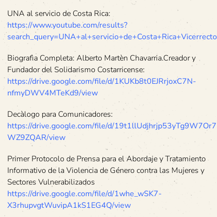
UNA al servicio de Costa Rica:
https://www.youtube.com/results?
search_query=UNA+al+servicio+de+Costa+Rica+Vicerrecto
Biografìa Completa: Alberto Martèn Chavarria.Creador y
Fundador del Solidarismo Costarricense:
https://drive.google.com/file/d/1KUKb8t0EJRrjoxC7N-
nfmyDWV4MTeKd9/view
Decàlogo para Comunicadores:
https://drive.google.com/file/d/19t1llUdjhrjp53yTg9W7Or
WZ9ZQAR/view
Primer Protocolo de Prensa para el Abordaje y Tratamiento
Informativo de la Violencia de Género contra las Mujeres y
Sectores Vulnerabilizados
https://drive.google.com/file/d/1whe_wSK7-
X3rhupvgtWuvipA1kS1EG4Q/view