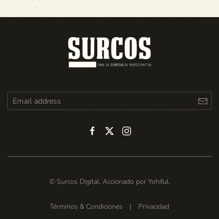
© Surcos Digital. Accionado por
Yohiful
.
Términos & Condiciones
|
Privacidad