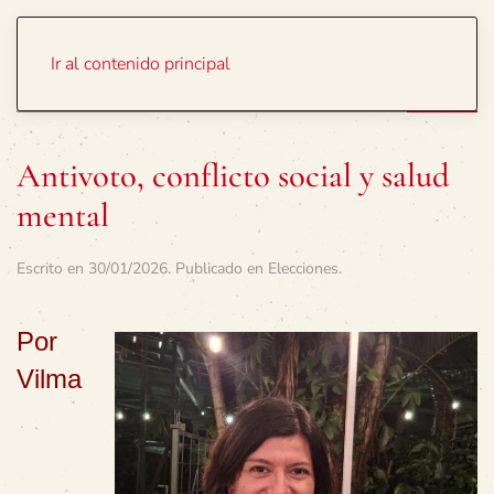
Portada
Temas
Ir al contenido principal
Antivoto, conflicto social y salud
mental
Escrito en
30/01/2026
. Publicado en
Elecciones
.
Por
Vilma