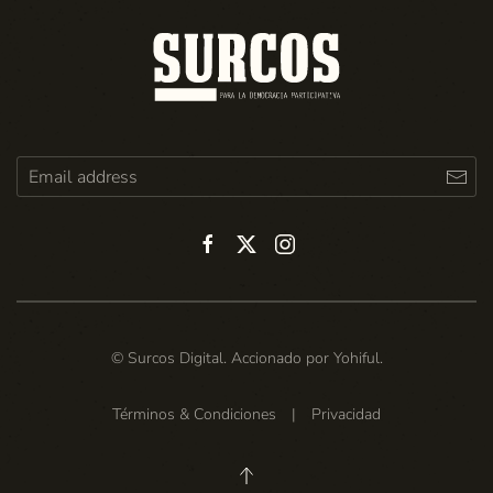
© Surcos Digital. Accionado por
Yohiful
.
Términos & Condiciones
|
Privacidad