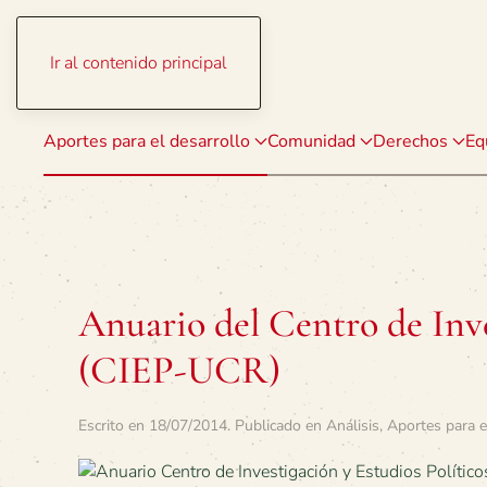
Ir al contenido principal
Aportes para el desarrollo
Comunidad
Derechos
Eq
Anuario del Centro de Inve
(CIEP-UCR)
Escrito en
18/07/2014
. Publicado en
Análisis
,
Aportes para e