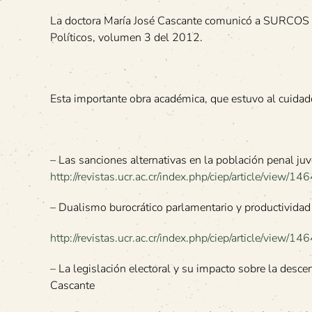
La doctora María José Cascante comunicó a SURCOS qu
Políticos, volumen 3 del 2012.
Esta importante obra académica, que estuvo al cuidado 
– Las sanciones alternativas en la población penal juv
http://revistas.ucr.ac.cr/index.php/ciep/article/view/14
– Dualismo burocrático parlamentario y productividad l
http://revistas.ucr.ac.cr/index.php/ciep/article/view/14
– La legislación electoral y su impacto sobre la desce
Cascante