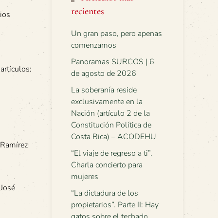
recientes
ios
Un gran paso, pero apenas
comenzamos
Panoramas SURCOS | 6
artículos:
de agosto de 2026
La soberanía reside
exclusivamente en la
Nación (artículo 2 de la
Constitución Política de
Costa Rica) – ACODEHU
a Ramírez
“El viaje de regreso a ti”.
Charla concierto para
mujeres
 José
“La dictadura de los
propietarios”. Parte II: Hay
gatos sobre el techado