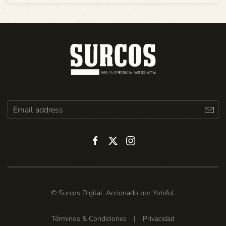
© Surcos Digital. Accionado por
Yohiful
.
Términos & Condiciones
|
Privacidad