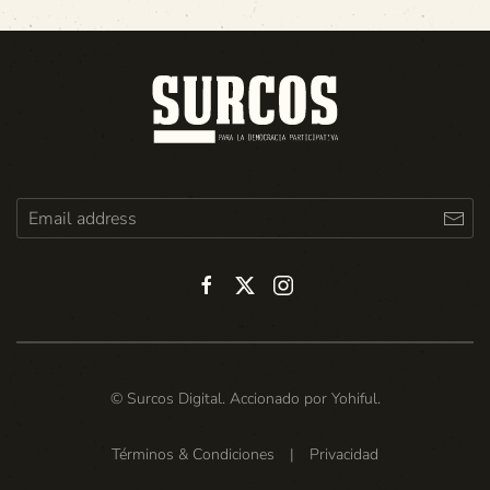
© Surcos Digital. Accionado por
Yohiful
.
Términos & Condiciones
|
Privacidad