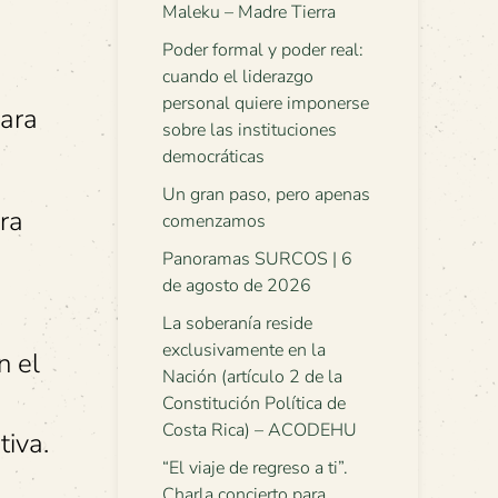
Maleku – Madre Tierra
Poder formal y poder real:
cuando el liderazgo
personal quiere imponerse
para
sobre las instituciones
democráticas
Un gran paso, pero apenas
ra
comenzamos
Panoramas SURCOS | 6
de agosto de 2026
La soberanía reside
exclusivamente en la
n el
Nación (artículo 2 de la
Constitución Política de
Costa Rica) – ACODEHU
tiva.
“El viaje de regreso a ti”.
Charla concierto para