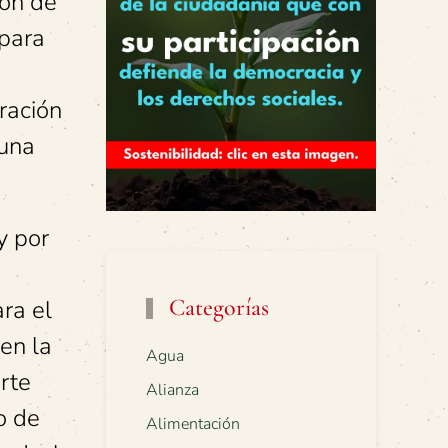
ión de
 para
oración
 una
y por
Categorías
ra el
en la
Agua
rte
Alianza
o de
Alimentación