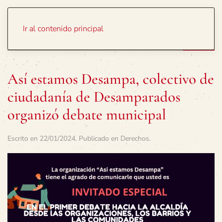
Portada
Temas
Ir al contenido principal
Así estamos Desampa, colectivo de
ciudadanía de Desamparados
organizó debate municipal
Escrito en
22/01/2024
. Publicado en
Derechos
.