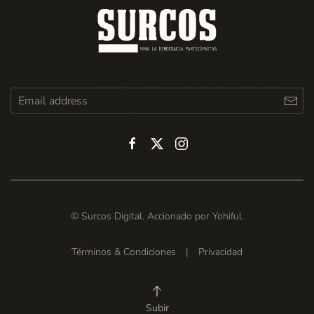
© Surcos Digital. Accionado por
Yohiful
.
Términos & Condiciones
|
Privacidad
Subir