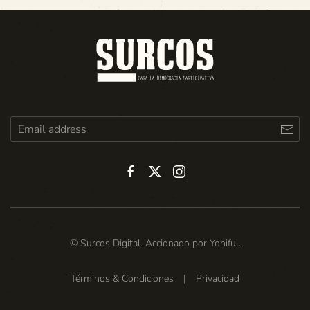
© Surcos Digital. Accionado por
Yohiful
.
Términos & Condiciones
|
Privacidad