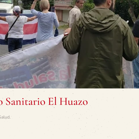
o Sanitario El Huazo
Salud
.