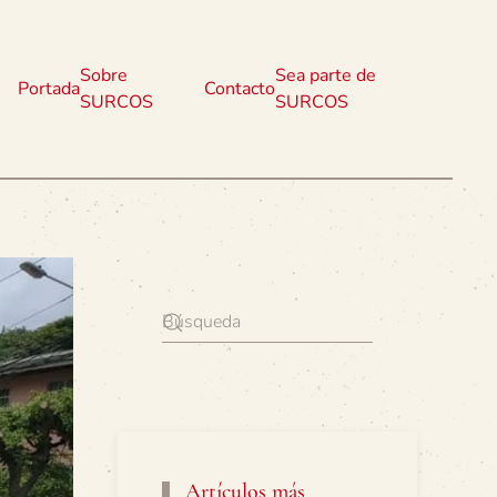
Sobre
Sea parte de
Portada
Contacto
SURCOS
SURCOS
Artículos más