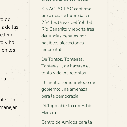
SINAC-ACLAC confirma
presencia de humedal en
zo de
264 hectáreas del Yolillal
íz de las
Río Bananito y reporta tres
relleno
denuncias penales por
to y ha
posibles afectaciones
 en los
ambientales
De Tontos, Tonterías,
Tonteras…, de hacerse el
tonto y de los retontos
una
El insulto como método de
gobierno: una amenaza
para la democracia
ple con
Diálogo abierto con Fabio
 manejar
Herrera
Centro de Amigos para la