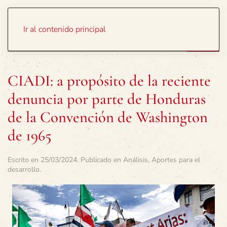
Portada
Temas
Ir al contenido principal
CIADI: a propósito de la reciente
denuncia por parte de Honduras
de la Convención de Washington
de 1965
Escrito en
25/03/2024
. Publicado en
Análisis
,
Aportes para el
desarrollo
.