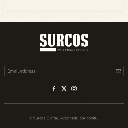
© Surcos Digital. Accionado por
Yohiful
.