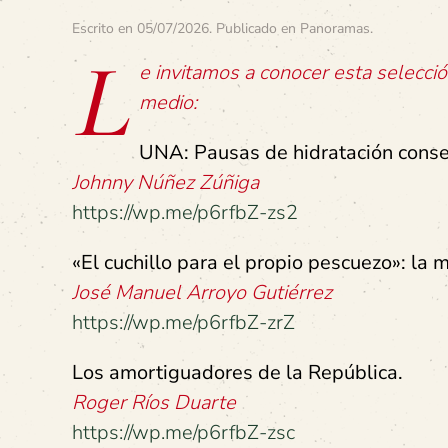
Escrito en
05/07/2026
. Publicado en
Panoramas
.
L
e invitamos a conocer esta selecc
medio:
UNA: Pausas de hidratación conse
Johnny Núñez Zúñiga
https://wp.me/p6rfbZ-zs2
«El cuchillo para el propio pescuezo»: la m
José Manuel Arroyo Gutiérrez
https://wp.me/p6rfbZ-zrZ
Los amortiguadores de la República.
Roger Ríos Duarte
https://wp.me/p6rfbZ-zsc