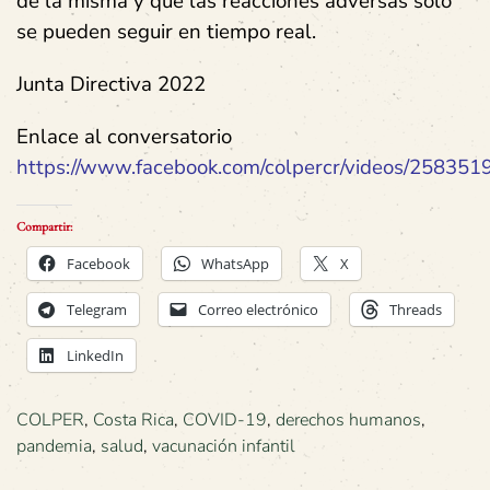
de la misma y que las reacciones adversas solo
se pueden seguir en tiempo real.
Junta Directiva 2022
Enlace al conversatorio
https://www.facebook.com/colpercr/videos/25835
Compartir:
Facebook
WhatsApp
X
Telegram
Correo electrónico
Threads
LinkedIn
COLPER
,
Costa Rica
,
COVID-19
,
derechos humanos
,
pandemia
,
salud
,
vacunación infantil