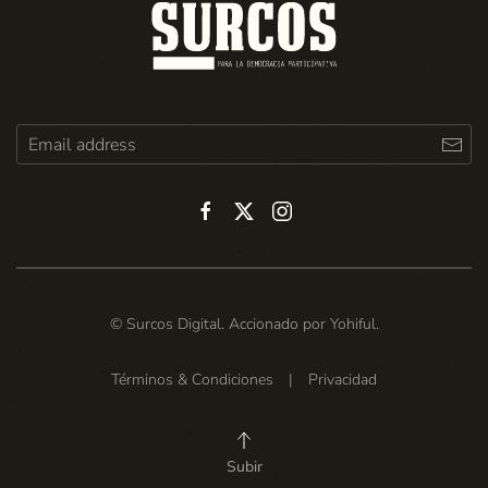
© Surcos Digital. Accionado por
Yohiful
.
Términos & Condiciones
|
Privacidad
Subir