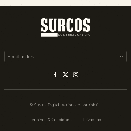
© Surcos Digital. Accionado por
Yohiful
.
Términos & Condiciones
|
Privacidad