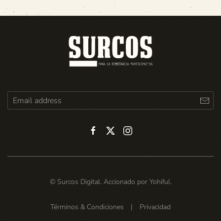
© Surcos Digital. Accionado por
Yohiful
.
Términos & Condiciones
|
Privacidad