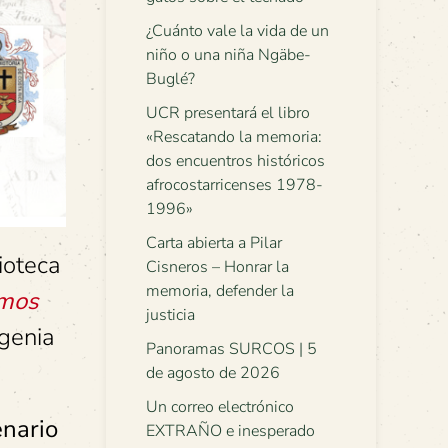
¿Cuánto vale la vida de un
niño o una niña Ngäbe-
Buglé?
UCR presentará el libro
«Rescatando la memoria:
dos encuentros históricos
afrocostarricenses 1978-
1996»
Carta abierta a Pilar
ioteca
Cisneros – Honrar la
memoria, defender la
imos
justicia
ugenia
Panoramas SURCOS | 5
de agosto de 2026
Un correo electrónico
enario
EXTRAÑO e inesperado