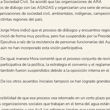
la Sociedad Civil. Se acordó que las organizaciones de ARA
sos de diálogo con las ASADAS y organizarían una serie de encu
ganizaciones de sociedad civil, ambientales, indígenas, campesin
stintas regiones del país.
Jorge Mora indicó que el proceso de diálogos y encuentros regi
inició de forma muy positiva, pero fue suspendido por la Presid
Ejecutiva a raíz de la resistencia de personas funcionarias del 
aún no han incorporado esta visión participativa.
De igual manera Mora comentó que el proceso conjunto de revi
participativa de la política, la estrategia el convenio y el reglam
también fueron suspendidos debido a la oposición interna en e
De los otros acuerdos iniciales tampoco se han logrado grande
sibilidad de que ese proceso sea retomado en un corto plazo po
s organizaciones sociales que trabajan en el tema del agua están
 comunitarios y con AyA las reformas legales que sean necesari