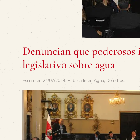
Denuncian que poderosos i
legislativo sobre agua
Escrito en
24/07/2014
. Publicado en
Agua
,
Derechos
.