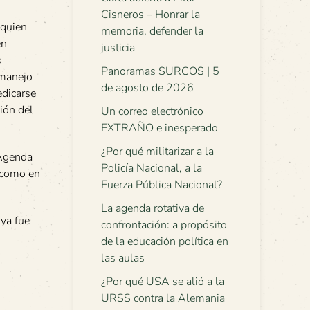
Cisneros – Honrar la
 quien
memoria, defender la
en
justicia
s
Panoramas SURCOS | 5
 manejo
de agosto de 2026
edicarse
ión del
Un correo electrónico
EXTRAÑO e inesperado
¿Por qué militarizar a la
 Agenda
Policía Nacional, a la
, como en
Fuerza Pública Nacional?
La agenda rotativa de
 ya fue
confrontación: a propósito
de la educación política en
las aulas
¿Por qué USA se alió a la
URSS contra la Alemania