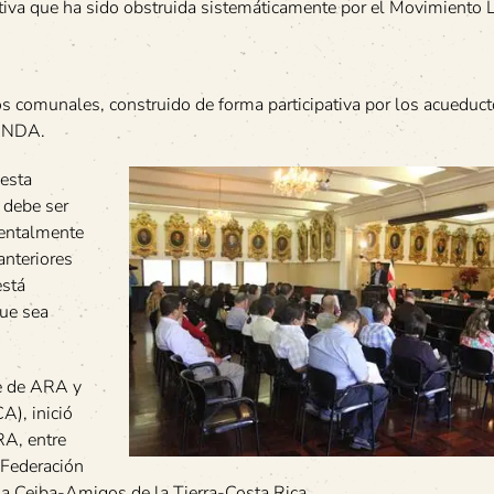
tiva que ha sido obstruida sistemáticamente por el Movimiento Li
tos comunales, construido de forma participativa por los acueduc
 ANDA.
uesta
 debe ser
ientalmente
anteriores
está
que sea
te de ARA y
), inició
RA, entre
Federación
a Ceiba-Amigos de la Tierra-Costa Rica.