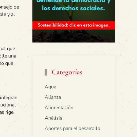
onsejo de
le y al
nal que
olle una
ino que
Categorías
Agua
Alianza
 integran
tucional
Alimentación
s rige.
Análisis
Aportes para el desarrollo