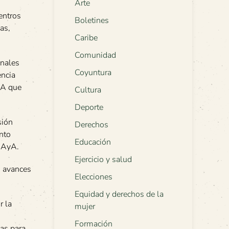
Arte
entros
Boletines
as,
Caribe
Comunidad
onales
Coyuntura
encia
AyA que
Cultura
Deporte
sión
Derechos
ento
Educación
l AyA.
Ejercicio y salud
s avances
Elecciones
Equidad y derechos de la
r la
mujer
Formación
as para