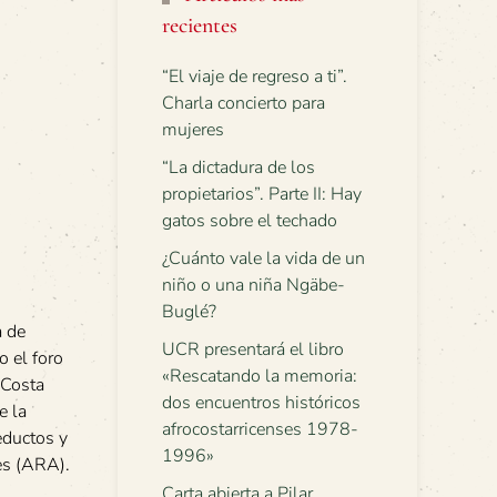
recientes
“El viaje de regreso a ti”.
Charla concierto para
mujeres
“La dictadura de los
propietarios”. Parte II: Hay
gatos sobre el techado
¿Cuánto vale la vida de un
niño o una niña Ngäbe-
Buglé?
a de
UCR presentará el libro
o el foro
«Rescatando la memoria:
 Costa
dos encuentros históricos
e la
afrocostarricenses 1978-
eductos y
1996»
es (ARA).
Carta abierta a Pilar