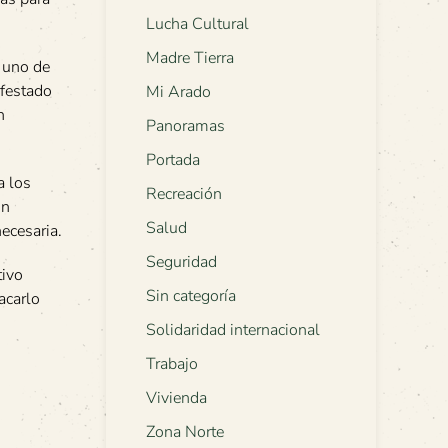
Lucha Cultural
Madre Tierra
a uno de
ifestado
Mi Arado
n
Panoramas
Portada
a los
Recreación
ón
Salud
ecesaria.
Seguridad
tivo
Sin categoría
acarlo
Solidaridad internacional
Trabajo
Vivienda
Zona Norte