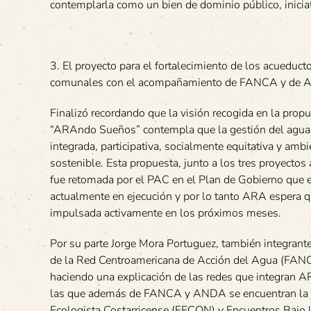
contemplarla como un bien de dominio público, inicia
3. El proyecto para el fortalecimiento de los acueduc
comunales con el acompañamiento de FANCA y de
Finalizó recordando que la visión recogida en la prop
“ARAndo Sueños” contempla que la gestión del agua
integrada, participativa, socialmente equitativa y amb
sostenible. Esta propuesta, junto a los tres proyectos 
fue retomada por el PAC en el Plan de Gobierno que 
actualmente en ejecución y por lo tanto ARA espera 
impulsada activamente en los próximos meses.
Por su parte Jorge Mora Portuguez, también integran
de la Red Centroamericana de Acción del Agua (FANCA
haciendo una explicación de las redes que integran A
las que además de FANCA y ANDA se encuentran la 
Ecologista Costarricense (FECON) y Encuentros Bajo l