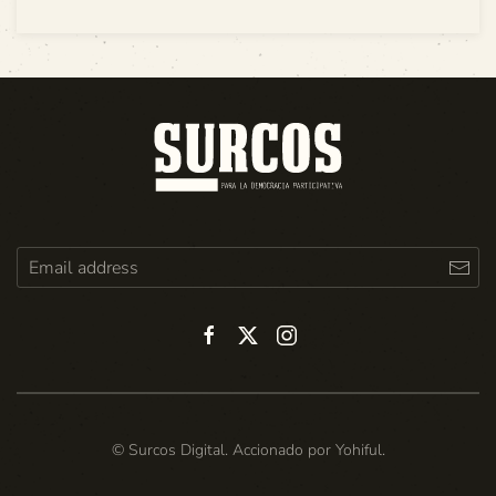
© Surcos Digital. Accionado por
Yohiful
.