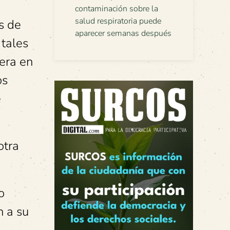
contaminación sobre la
salud respiratoria puede
s de
aparecer semanas después
 tales
era en
os
e
otra
o
n a su