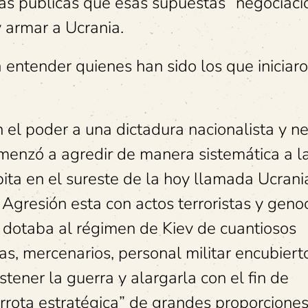
as públicas que esas supuestas “negociaci
 armar a Ucrania.
 entender quienes han sido los que iniciar
en el poder a una dictadura nacionalista y n
comenzó a agredir de manera sistemática a l
ita en el sureste de la hoy llamada Ucrani
Agresión esta con actos terroristas y genoc
se dotaba al régimen de Kiev de cuantiosos
s, mercenarios, personal militar encubiert
stener la guerra y alargarla con el fin de
errota estratégica” de grandes proporciones