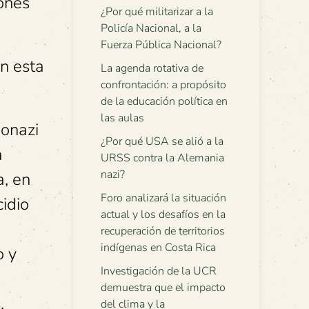
ones”
¿Por qué militarizar a la
Policía Nacional, a la
Fuerza Pública Nacional?
on esta
La agenda rotativa de
confrontación: a propósito
de la educación política en
las aulas
eonazi
¿Por qué USA se alió a la
a
URSS contra la Alemania
nazi?
a, en
Foro analizará la situación
idio
actual y los desafíos en la
recuperación de territorios
indígenas en Costa Rica
o y
Investigación de la UCR
demuestra que el impacto
.
del clima y la