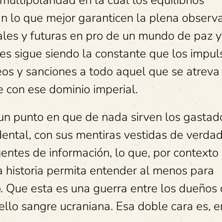
multipolaridad en la cual los equilibrios
ean lo que mejor garanticen la plena observ
ales y futuras en pro de un mundo de paz y
es sigue siendo la constante que los impul
eos y sanciones a todo aquel que se atreva
e con ese dominio imperial.
 un punto en que de nada sirven los gastad
ntal, con sus mentiras vestidas de verdad
uentes de información, lo que, por contexto
a historia permita entender al menos para
o. Que esta es una guerra entre los dueños 
ello sangre ucraniana. Esa doble cara es, e