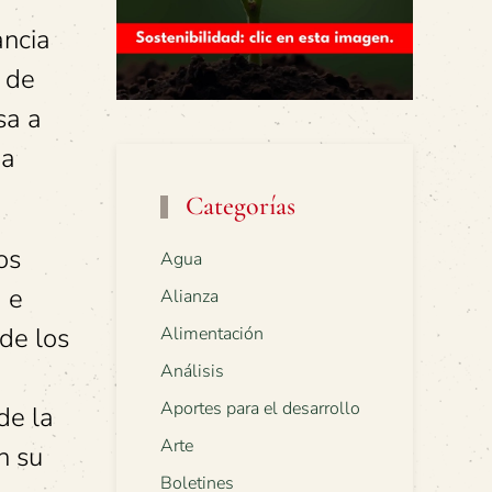
ancia
 de
sa a
 a
Categorías
os
Agua
 e
Alianza
 de los
Alimentación
Análisis
Aportes para el desarrollo
de la
Arte
n su
Boletines