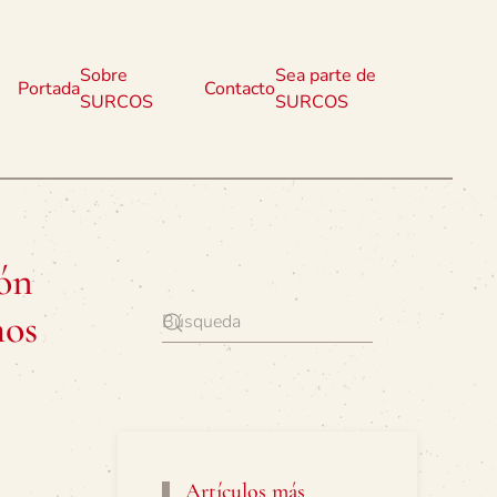
Sobre
Sea parte de
Portada
Contacto
SURCOS
SURCOS
ión
hos
Artículos más