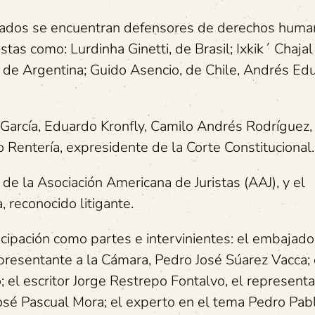
strados se encuentran defensores de derechos huma
stas como: Lurdinha Ginetti, de Brasil; Ixkik´ Chaja
 de Argentina; Guido Asencio, de Chile, Andrés Ed
García, Eduardo Kronfly, Camilo Andrés Rodríguez,
jo Rentería, expresidente de la Corte Constitucional.
 de la Asociación Americana de Juristas (AAJ), y el
reconocido litigante.
ipación como partes e intervinientes: el embajado
epresentante a la Cámara, Pedro José Súarez Vacca; 
; el escritor Jorge Restrepo Fontalvo, el represent
José Pascual Mora; el experto en el tema Pedro Pab