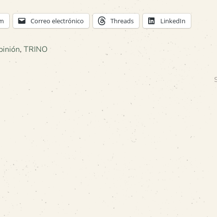
am
Correo electrónico
Threads
LinkedIn
pinión
,
TRINO