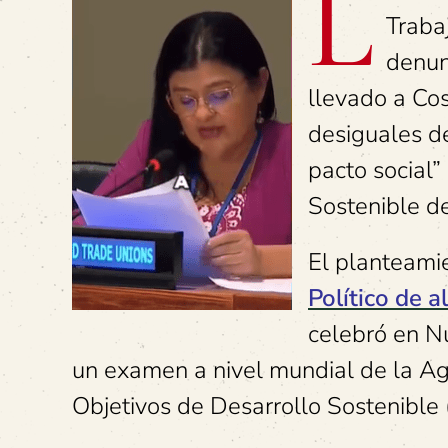
L
Traba
denun
llevado a Cos
desiguales d
pacto social”
Sostenible d
El planteami
Político de 
celebró en Nu
un examen a nivel mundial de la A
Objetivos de Desarrollo Sostenible