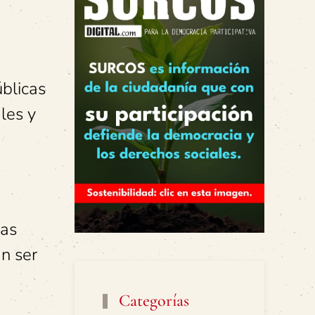
úblicas
les y
has
an ser
Categorías