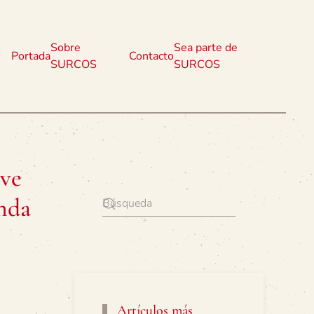
Sobre
Sea parte de
Portada
Contacto
SURCOS
SURCOS
ave
enda
Artículos más