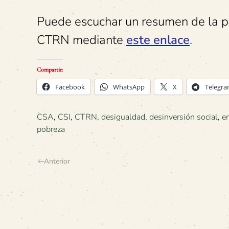
Puede escuchar un resumen de la po
CTRN mediante
este enlace
.
Compartir:
Facebook
WhatsApp
X
Telegr
CSA
,
CSI
,
CTRN
,
desigualdad
,
desinversión social
,
e
pobreza
Anterior