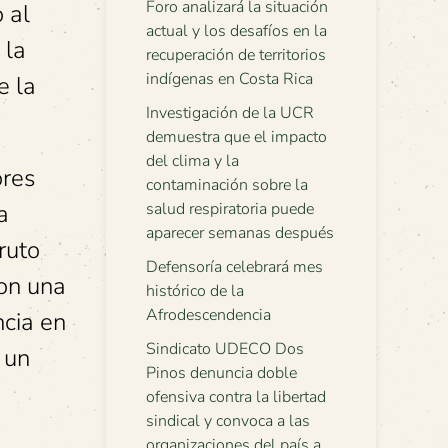
Foro analizará la situación
 al
actual y los desafíos en la
 la
recuperación de territorios
indígenas en Costa Rica
e la
Investigación de la UCR
demuestra que el impacto
del clima y la
ores
contaminación sobre la
a
salud respiratoria puede
aparecer semanas después
ruto
Defensoría celebrará mes
con una
histórico de la
Afrodescendencia
ncia en
Sindicato UDECO Dos
 un
Pinos denuncia doble
ofensiva contra la libertad
sindical y convoca a las
organizaciones del país a