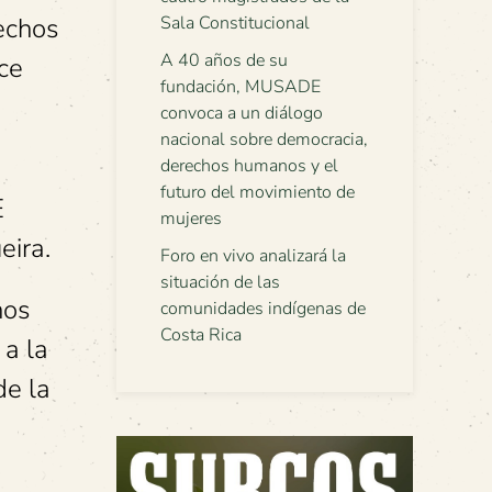
rechos
Sala Constitucional
A 40 años de su
ce
fundación, MUSADE
convoca a un diálogo
nacional sobre democracia,
derechos humanos y el
futuro del movimiento de
E
mujeres
eira.
Foro en vivo analizará la
situación de las
nos
comunidades indígenas de
Costa Rica
 a la
de la