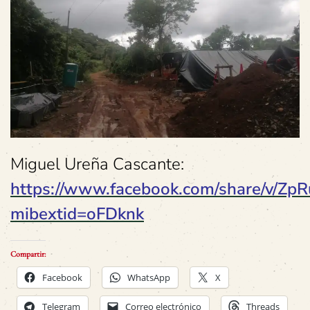
Miguel Ureña Cascante:
https://www.facebook.com/share/v/Z
mibextid=oFDknk
Compartir:
Facebook
WhatsApp
X
Telegram
Correo electrónico
Threads