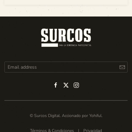
© Surcos Digital. Accionado por
Yohiful
.
Términos & Condiciones
|
Privacidad