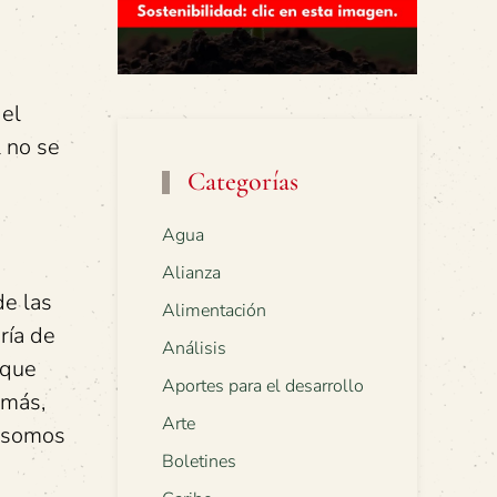
 el
l no se
Categorías
Agua
Alianza
de las
Alimentación
ría de
Análisis
rque
Aportes para el desarrollo
emás,
Arte
e somos
Boletines