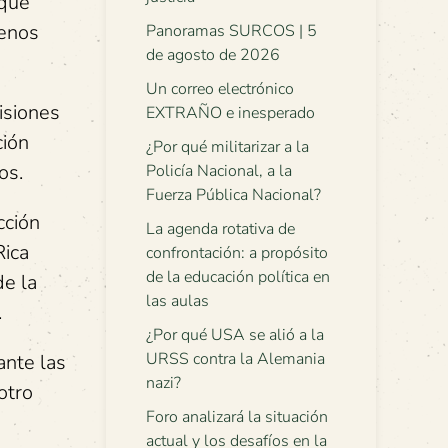
 que
menos
Panoramas SURCOS | 5
de agosto de 2026
Un correo electrónico
isiones
EXTRAÑO e inesperado
ción
¿Por qué militarizar a la
os.
Policía Nacional, a la
Fuerza Pública Nacional?
cción
La agenda rotativa de
Rica
confrontación: a propósito
de la educación política en
de la
las aulas
.
¿Por qué USA se alió a la
URSS contra la Alemania
ante las
nazi?
otro
Foro analizará la situación
actual y los desafíos en la