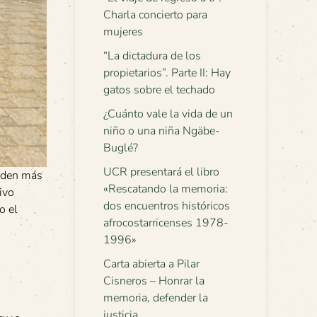
Charla concierto para
mujeres
“La dictadura de los
propietarios”. Parte II: Hay
gatos sobre el techado
¿Cuánto vale la vida de un
niño o una niña Ngäbe-
Buglé?
UCR presentará el libro
piden más
«Rescatando la memoria:
ivo
dos encuentros históricos
o el
afrocostarricenses 1978-
1996»
Carta abierta a Pilar
Cisneros – Honrar la
memoria, defender la
justicia