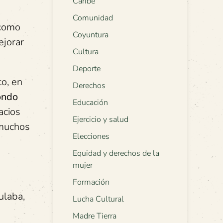
Caribe
Comunidad
 como
Coyuntura
ejorar
Cultura
Deporte
o, en
Derechos
ondo
Educación
acios
Ejercicio y salud
 muchos
Elecciones
Equidad y derechos de la
mujer
Formación
ulaba,
Lucha Cultural
Madre Tierra