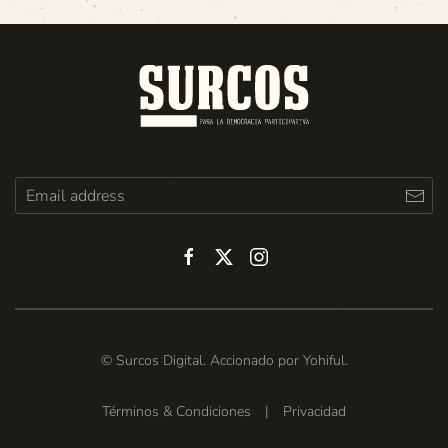
© Surcos Digital. Accionado por
Yohiful
.
Términos & Condiciones
|
Privacidad