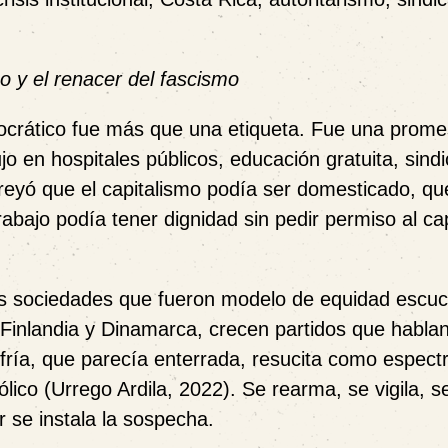
co y el renacer del fascismo
ocrático fue más que una etiqueta. Fue una prome
o en hospitales públicos, educación gratuita, sind
reyó que el capitalismo podía ser domesticado, qu
abajo podía tener dignidad sin pedir permiso al cap
las sociedades que fueron modelo de equidad escuc
, Finlandia y Dinamarca, crecen partidos que habla
 fría, que parecía enterrada, resucita como espect
mbólico (Urrego Ardila, 2022). Se rearma, se vigila, 
r se instala la sospecha.