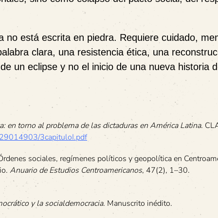
a no está escrita en piedra. Requiere cuidado, me
labra clara, una resistencia ética, una reconstruc
e un eclipse y no el inicio de una nueva historia d
a: en torno al problema de las dictaduras en América Latina
. CL
00529014903/3capituloI.pdf
rdenes sociales, regímenes políticos y geopolítica en Centroamé
io.
Anuario de Estudios Centroamericanos
, 47(2), 1–30.
ocrático y la socialdemocracia
. Manuscrito inédito.