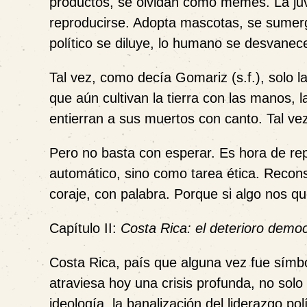
productos, se olvidan como memes. La ju
reproducirse. Adopta mascotas, se sumerge
político se diluye, lo humano se desvanec
Tal vez, como decía Gomariz (s.f.), solo
que aún cultivan la tierra con las manos, 
entierran a sus muertos con canto. Tal ve
Pero no basta con esperar. Es hora de re
automático, sino como tarea ética. Recon
coraje, con palabra. Porque si algo nos que
Capítulo II:
Costa Rica: el deterioro democr
Costa Rica, país que alguna vez fue símbo
atraviesa hoy una crisis profunda, no solo i
ideología, la banalización del liderazgo pol