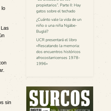
propietarios”. Parte II: Hay
 lo
gatos sobre el techado
¿Cuánto vale la vida de un
niño o una niña Ngäbe-
 Las
Buglé?
aún
UCR presentará el libro
«Rescatando la memoria:
dos encuentros históricos
afrocostarricenses 1978-
con
1996»
ar.
os sin