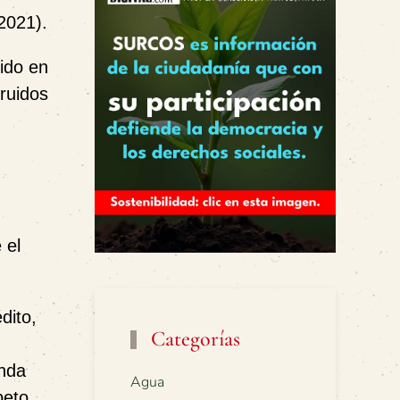
2021).
tido en
ruidos
 el
dito,
Categorías
unda
Agua
peto