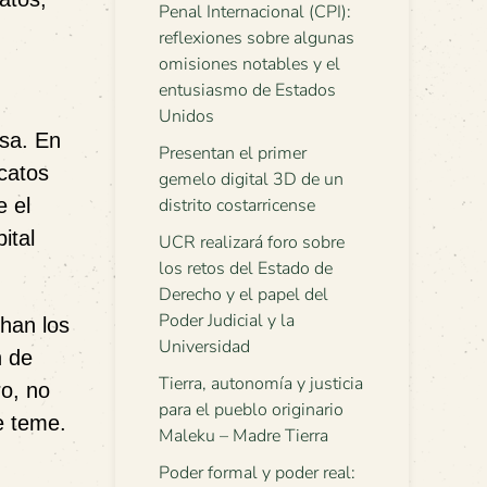
Penal Internacional (CPI):
reflexiones sobre algunas
omisiones notables y el
entusiasmo de Estados
Unidos
sa. En
Presentan el primer
icatos
gemelo digital 3D de un
e el
distrito costarricense
ital
UCR realizará foro sobre
los retos del Estado de
Derecho y el papel del
Poder Judicial y la
han los
Universidad
n de
Tierra, autonomía y justicia
ro, no
para el pueblo originario
se teme.
Maleku – Madre Tierra
Poder formal y poder real: