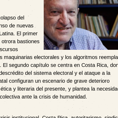
colapso del
enso de
nuevas
atina. El primer
 otrora bastiones
iscursos
as maquinarias electorales y los algoritmos reempl
l. El segundo capítulo se centra en Costa Rica, do
 descrédito del sistema electoral y el ataque a la
tatal configuran un escenario de grave deterioro
tica y literaria del presente, y plantea la necesid
colectiva ante la crisis de humanidad.
isis institucional, Costa Rica, autoritarismo, sindi