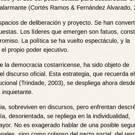
o alarmante (Cortés Ramos & Fernández Alvarado, 
espacios de deliberación y proyecto. Se han conver
puestas. Los líderes que emergen son fatuos, const
romiso. La política se ha vuelto espectáculo, y la
 el propio poder ejecutivo.
e la democracia costarricense, ha sido objeto de
discurso oficial. Esta estrategia, que recuerda el
ucional (Trindade, 2003), se despliega ahora desde
 inquietante.
cia, sobreviven en discursos, pero enfrentan descré
, desorientada, se repliega en la individualidad,
mayor. No es exagerado hablar de una posible seg
ionales, sino como colapso del pacto social, del res