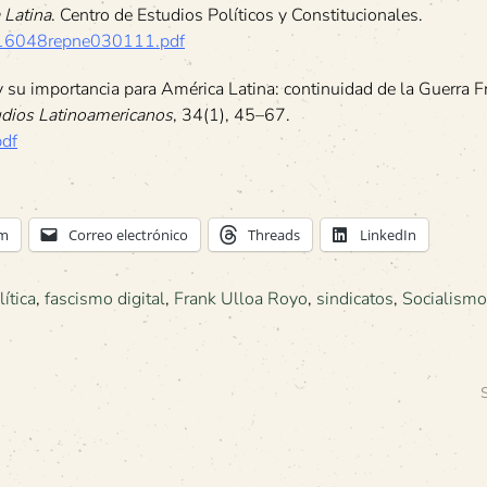
 Latina
. Centro de Estudios Políticos y Constitucionales.
12/16048repne030111.pdf
 su importancia para América Latina: continuidad de la Guerra Fr
udios Latinoamericanos
, 34(1), 45–67.
pdf
am
Correo electrónico
Threads
LinkedIn
lítica
,
fascismo digital
,
Frank Ulloa Royo
,
sindicatos
,
Socialismo