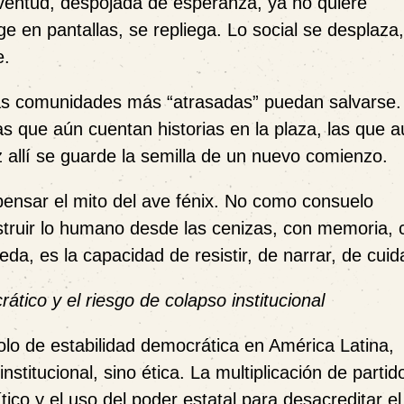
ventud, despojada de esperanza, ya no quiere
 en pantallas, se repliega. Lo social se desplaza,
e.
 las comunidades más “atrasadas” puedan salvarse.
las que aún cuentan historias en la plaza, las que 
z allí se guarde la semilla de un nuevo comienzo.
pensar el mito del ave fénix. No como consuelo
struir lo humano desde las cenizas, con memoria, 
da, es la capacidad de resistir, de narrar, de cuid
ático y el riesgo de colapso institucional
lo de estabilidad democrática en América Latina,
nstitucional, sino ética. La multiplicación de partid
ítico y el uso del poder estatal para desacreditar el