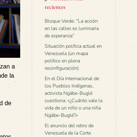
recientes
Bloque Verde: “La acción
en las calles es luminaria
de esperanza”
Situación política actual en
Venezuela (un mapa
político en plena
azan a
reconfiguración)
nde la
En el Día Internacional de
los Pueblos Indígenas,
activista Ngäbe-Buglé
cuestiona: «¿Cuánto vale la
ad de
vida de un niño o una niña
Ngäbe-Buglé?»
El anuncio del retiro de
Venezuela de la Corte
catos,