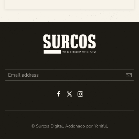
© Surcos Digital. Accionado por
Yohiful
.