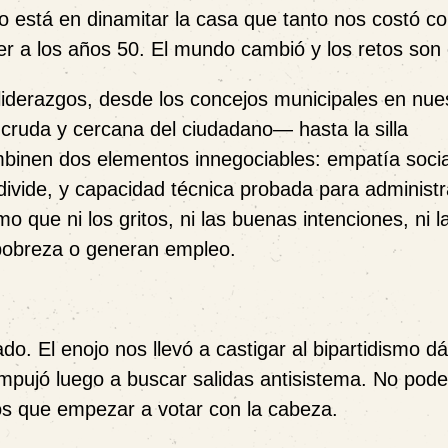
stá en dinamitar la casa que tanto nos costó con
r a los años 50. El mundo cambió y los retos son 
liderazgos, desde los concejos municipales en nue
cruda y cercana del ciudadano— hasta la silla
mbinen dos elementos innegociables: empatía socia
divide, y capacidad técnica probada para administr
 que ni los gritos, ni las buenas intenciones, ni l
 pobreza o generan empleo.
. El enojo nos llevó a castigar al bipartidismo d
mpujó luego a buscar salidas antisistema. No po
os que empezar a votar con la cabeza.