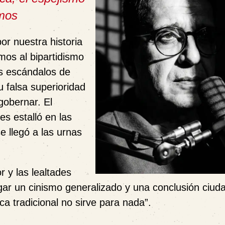
emos
por nuestra historia
imos al bipartidismo
os escándalos de
 falsa superioridad
gobernar. El
s estalló en las
e llegó a las urnas
r y las lealtades
gar un cinismo generalizado y una conclusión ciu
ca tradicional no sirve para nada”.