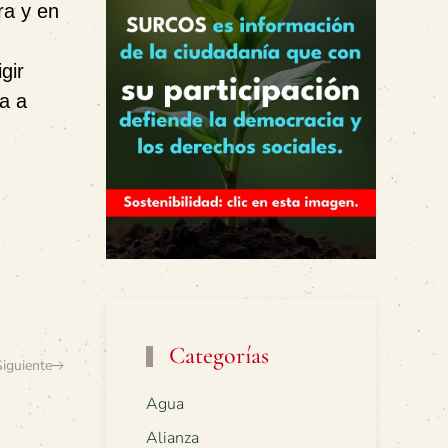
ra y en
gir
a a
Categorías
Siguiente
Agua
Alianza