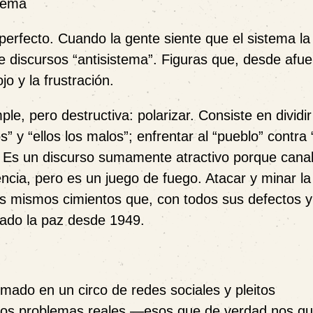
stema
perfecto. Cuando la gente siente que el sistema la 
 de discursos “antisistema”. Figuras que, desde afue
ojo y la frustración.
e, pero destructiva: polarizar. Consiste en dividir
 y “ellos los malos”; enfrentar al “pueblo” contra 
. Es un discurso sumamente atractivo porque canal
encia, pero es un juego de fuego. Atacar y minar la
los mismos cimientos que, con todos sus defectos y
zado la paz desde 1949.
ormado en un circo de redes sociales y pleitos
 los problemas reales —esos que de verdad nos qui