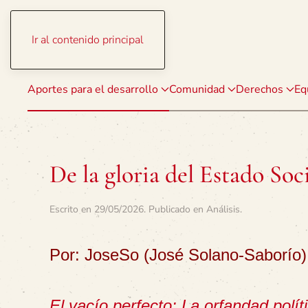
Ir al contenido principal
Aportes para el desarrollo
Comunidad
Derechos
Eq
De la gloria del Estado Soc
Escrito en
29/05/2026
. Publicado en
Análisis
.
Por: JoseSo (José Solano-Saborío)
El vacío perfecto: La orfandad polít