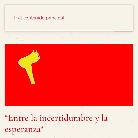
Portada
Temas
Ir al contenido principal
“Entre la incertidumbre y la
esperanza“