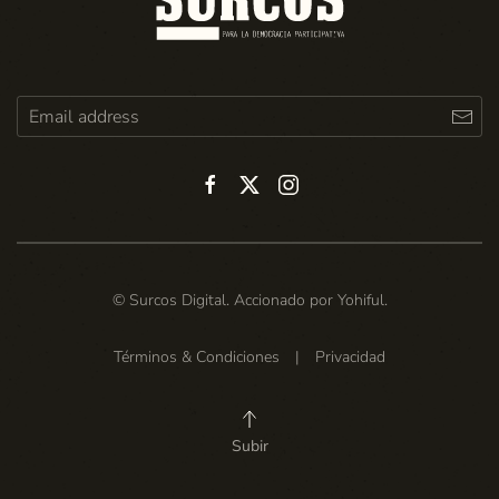
© Surcos Digital. Accionado por
Yohiful
.
Términos & Condiciones
|
Privacidad
Subir