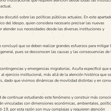
no multifactorial que requiere atención desde todas las instituc
actual.
 se discutió sobre las políticas públicas actuales. En este apartad
co del Idespo, quien considera necesario precisar las nuevas
er atender sus necesidades desde las diversas instituciones y
 concluyó que se deben realizar grandes esfuerzos para mitigar l
 general, pues se desconocen las causas y las consecuencias de 
s contingencias y emergencias migratorias. Acuña especificó que 
 ejercicio institucional, más allá de la atención histórica que s
aís, dado que vivimos dinámicas de movilidad distintas y en con
dad de continuar estudiando este fenómeno y construir más conoc
án vinculadas con dimensiones económicas, ambientales, polític
id-19, por esta razón son muy complejas y requieren atención