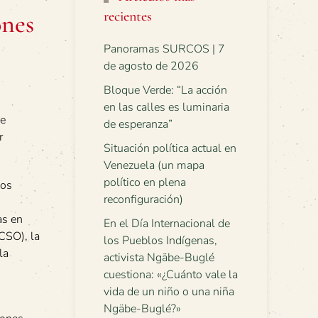
recientes
ones
Panoramas SURCOS | 7
de agosto de 2026
Bloque Verde: “La acción
en las calles es luminaria
de
de esperanza”
r
Situación política actual en
Venezuela (un mapa
político en plena
ios
reconfiguración)
as en
En el Día Internacional de
CSO), la
los Pueblos Indígenas,
la
activista Ngäbe-Buglé
cuestiona: «¿Cuánto vale la
vida de un niño o una niña
Ngäbe-Buglé?»