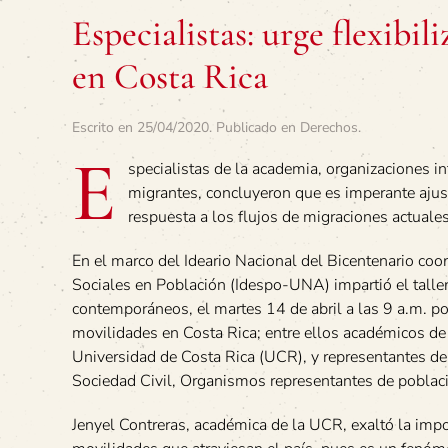
Especialistas: urge flexibi
en Costa Rica
Escrito en
25/04/2020
. Publicado en
Derechos
.
E
specialistas de la academia, organizaciones 
migrantes, concluyeron que es imperante ajus
respuesta a los flujos de migraciones actuales
En el marco del Ideario Nacional del Bicentenario coo
Sociales en Población (Idespo-UNA) impartió el taller
contemporáneos, el martes 14 de abril a las 9 a.m. p
movilidades en Costa Rica; entre ellos académicos de
Universidad de Costa Rica (UCR), y representantes de 
Sociedad Civil, Organismos representantes de poblac
Jenyel Contreras, académica de la UCR, exaltó la impo