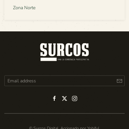
Zona Norte
© Surcos Digital. Accionado por
Yohiful
.