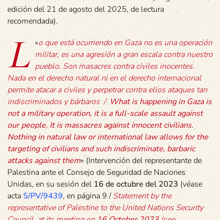
edición del 21 de agosto del 2025, de lectura
recomendada).
L
«
o que está ocurriendo en Gaza no es una operación
militar, es una agresión a gran escala contra nuestro
pueblo. Son masacres contra civiles inocentes.
Nada en el derecho natural ni en el derecho internacional
permite atacar a civiles y perpetrar contra ellos ataques tan
indiscriminados y bárbaros /
What is happening in Gaza is
not a military operation, it is a full-scale assault against
our people. It is massacres against innocent civilians.
Nothing in natural law or international law allows for the
targeting of civilians and such indiscriminate, barbaric
attacks against them
» (Intervención del representante de
Palestina ante el Consejo de Seguridad de Naciones
Unidas, en su sesión del
16 de octubre del 2023
(véase
acta
S/PV/9439
, en página 9 /
Statement by the
representative of Palestine to the United Nations Security
Council, at its meeting on
16 October 2023
(see