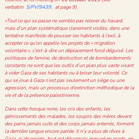
verbatim
S/PV/9439
, at page 9).
«Tout ce qui se passe ne semble pas relever du hasard,
mais d’un plan systématique clairement visible, dans une
tentative manifeste de pousser les habitants à l’exil, à
accepter ce qu’on appelle les projets de « migration
volontaire », c’est-à-dire un déplacement forcé déguisé. Les
politiques de famine, de destruction et de bombardements
constants ne sont que les outils d’un plan plus vaste visant
à vider Gaza de ses habitants ou à briser leur volonté. Ce
qui se joue à Gaza n’est pas seulement un siège ou une
agression, mais un processus d’extinction méthodique de la
vie et de la présence palestinienne.
Dans cette fresque noire, les cris des enfants, les
gémissements des malades, les soupirs des mères devant
des pains jamais cuits et des corps jamais enterrés, forment
la dernière langue encore parlée. Il n’y a plus de rêves à
Gaza, ni de projets, tout est désormais mesuré en morts, en