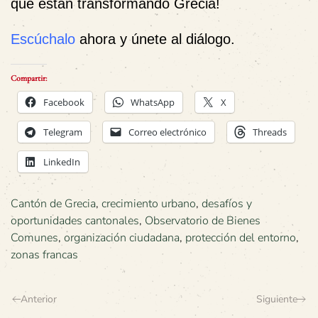
que están transformando Grecia!
Escúchalo
ahora y únete al diálogo.
Compartir:
Facebook
WhatsApp
X
Telegram
Correo electrónico
Threads
LinkedIn
Cantón de Grecia
,
crecimiento urbano
,
desafíos y
oportunidades cantonales
,
Observatorio de Bienes
Comunes
,
organización ciudadana
,
protección del entorno
,
zonas francas
Anterior
Siguiente