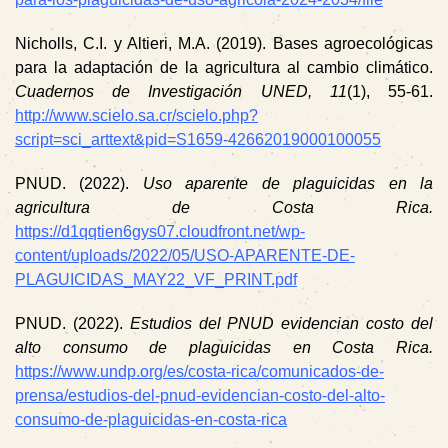
Nicholls, C.I. y Altieri, M.A. (2019). Bases agroecológicas
para la adaptación de la agricultura al cambio climático.
Cuadernos de Investigación UNED, 11
(1), 55-61.
http://www.scielo.sa.cr/scielo.php?
script=sci_arttext&pid=S1659-42662019000100055
PNUD. (2022).
Uso aparente de plaguicidas en la
agricultura de Costa Rica.
https://d1qqtien6gys07.cloudfront.net/wp-
content/uploads/2022/05/USO-APARENTE-DE-
PLAGUICIDAS_MAY22_VF_PRINT.pdf
PNUD. (2022).
Estudios del PNUD evidencian costo del
alto consumo de plaguicidas en Costa Rica.
https://www.undp.org/es/costa-rica/comunicados-de-
prensa/estudios-del-pnud-evidencian-costo-del-alto-
consumo-de-plaguicidas-en-costa-rica