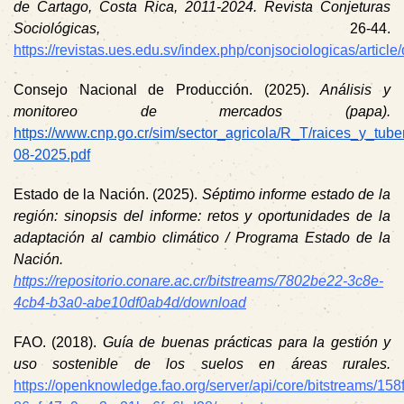
de Cartago, Costa Rica, 2011-2024.
Revista Conjeturas
Sociológicas,
26-44.
https://revistas.ues.edu.sv/index.php/conjsociologicas/arti
Consejo Nacional de Producción. (2025).
Análisis y
monitoreo de mercados (papa).
https://www.cnp.go.cr/sim/sector_agricola/R_T/raices_y_tu
08-2025.pdf
Estado de la Nación. (2025).
Séptimo informe estado de la
región: sinopsis del informe: retos y oportunidades de la
adaptación al cambio climático / Programa Estado de la
Nación.
https://repositorio.conare.ac.cr/bitstreams/7802be22-3c8e-
4cb4-b3a0-abe10df0ab4d/download
FAO. (2018).
Guía de buenas prácticas para la gestión y
uso sostenible de los suelos en áreas rurales.
https://openknowledge.fao.org/server/api/core/bitstreams/158