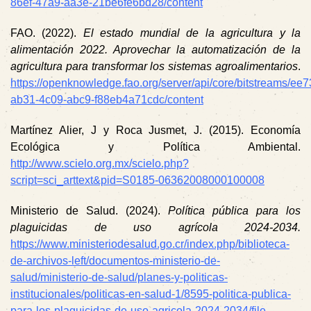
86ef-47a9-aa3e-21be6fe6bd28/content
FAO. (2022).
El estado mundial de la agricultura y la
alimentación 2022. Aprovechar la automatización de la
agricultura para transformar los sistemas agroalimentarios
.
https://openknowledge.fao.org/server/api/core/bitstreams/ee
ab31-4c09-abc9-f88eb4a71cdc/content
Martínez Alier, J y Roca Jusmet, J. (2015). Economía
Ecológica y Política Ambiental.
http://www.scielo.org.mx/scielo.php?
script=sci_arttext&pid=S0185-06362008000100008
Ministerio de Salud. (2024).
Política pública para los
plaguicidas de uso agrícola 2024-2034.
https://www.ministeriodesalud.go.cr/index.php/biblioteca-
de-archivos-left/documentos-ministerio-de-
salud/ministerio-de-salud/planes-y-politicas-
institucionales/politicas-en-salud-1/8595-politica-publica-
para-los-plaguicidas-de-uso-agricola-2024-2034/file