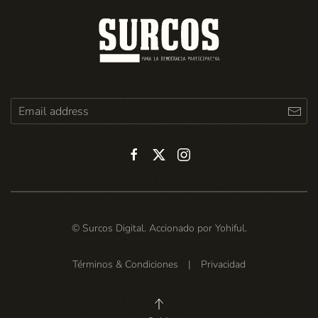
© Surcos Digital. Accionado por
Yohiful
.
Términos & Condiciones
|
Privacidad