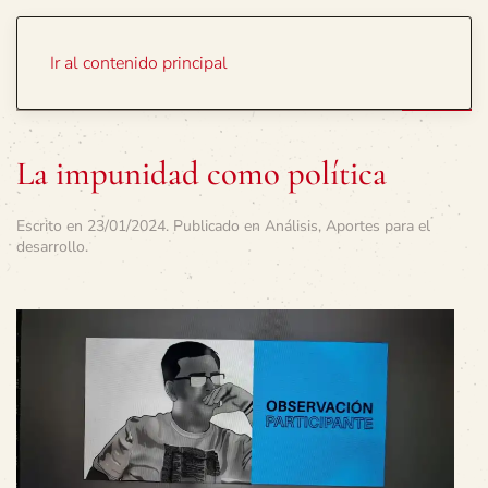
Portada
Temas
Ir al contenido principal
La impunidad como política
Escrito en
23/01/2024
. Publicado en
Análisis
,
Aportes para el
desarrollo
.