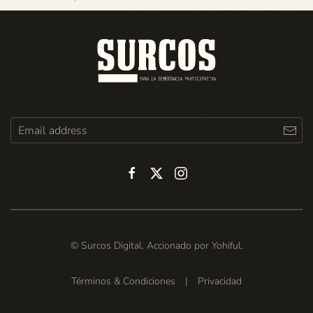
© Surcos Digital. Accionado por
Yohiful
.
Términos & Condiciones
|
Privacidad