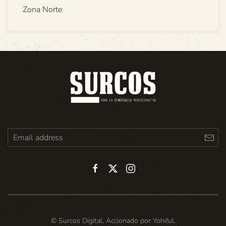
Zona Norte
© Surcos Digital. Accionado por
Yohiful
.