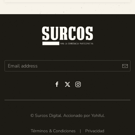
© Surcos Digital. Accionado por
Yohiful
.
Términos & Condiciones
|
Privacidad