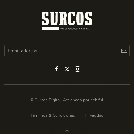
© Surcos Digital. Accionado por
Yohiful
.
Términos & Condiciones
|
Privacidad