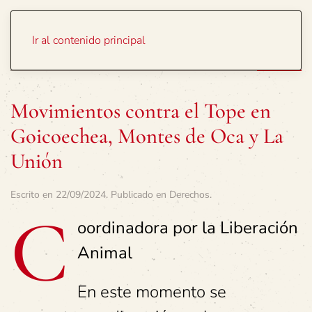
Portada
Temas
Ir al contenido principal
Movimientos contra el Tope en
Goicoechea, Montes de Oca y La
Unión
Escrito en
22/09/2024
. Publicado en
Derechos
.
C
oordinadora por la Liberación
Animal
En este momento se