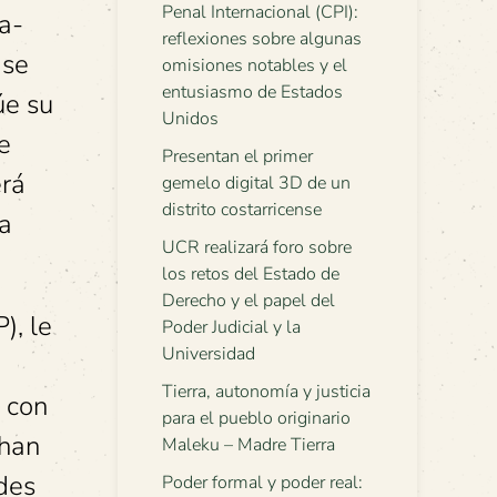
Penal Internacional (CPI):
a-
reflexiones sobre algunas
 se
omisiones notables y el
entusiasmo de Estados
úe su
Unidos
e
Presentan el primer
erá
gemelo digital 3D de un
distrito costarricense
 a
UCR realizará foro sobre
los retos del Estado de
Derecho y el papel del
, le
Poder Judicial y la
Universidad
Tierra, autonomía y justicia
o con
para el pueblo originario
chan
Maleku – Madre Tierra
ades
Poder formal y poder real: