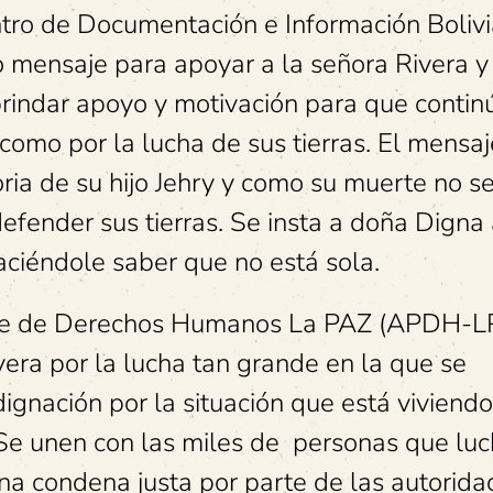
ntro de Documentación e Información Bolivi
o mensaje para apoyar a la señora Rivera y
brindar apoyo y motivación para que contin
 como por la lucha de sus tierras. El mensaj
ia de su hijo Jehry y como su muerte no s
efender sus tierras. Se insta a doña Digna
haciéndole saber que no está sola.
te de Derechos Humanos La PAZ (APDH-LP)
vera por la lucha tan grande en la que se
gnación por la situación que está viviend
y. Se unen con las miles de personas que lu
una condena justa por parte de las autorid