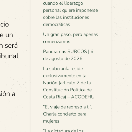
cuando el liderazgo
personal quiere imponerse
sobre las instituciones
cio
democráticas
ce un
Un gran paso, pero apenas
comenzamos
n será
Panoramas SURCOS | 6
ribunal
de agosto de 2026
La soberanía reside
exclusivamente en la
Nación (artículo 2 de la
Constitución Política de
ión a
Costa Rica) – ACODEHU
“El viaje de regreso a ti”.
Charla concierto para
mujeres
“La dictadura de los