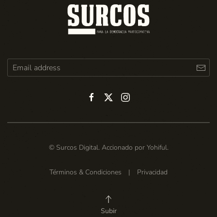
© Surcos Digital. Accionado por
Yohiful
.
Términos & Condiciones
|
Privacidad
Subir