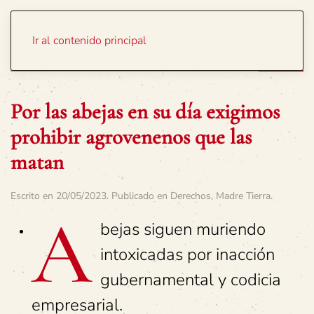
Portada
Temas
Ir al contenido principal
Por las abejas en su día exigimos
prohibir agrovenenos que las
matan
Escrito en
20/05/2023
. Publicado en
Derechos
,
Madre Tierra
.
A
bejas siguen muriendo
intoxicadas por inacción
gubernamental y codicia
empresarial.