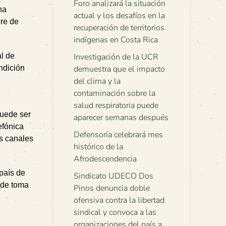
Foro analizará la situación
na
actual y los desafíos en la
ere de
recuperación de territorios
indígenas en Costa Rica
al de
Investigación de la UCR
ndición
demuestra que el impacto
del clima y la
contaminación sobre la
salud respiratoria puede
puede ser
aparecer semanas después
efónica
Defensoría celebrará mes
os canales
histórico de la
Afrodescendencia
 país de
Sindicato UDECO Dos
e de toma
Pinos denuncia doble
ofensiva contra la libertad
sindical y convoca a las
organizaciones del país a