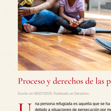
Proceso y derechos de las 
Escrito en
06/07/2025
. Publicado en
Derechos
.
U
na persona refugiada es aquella que se ha 
debido a situaciones de persecución por mo