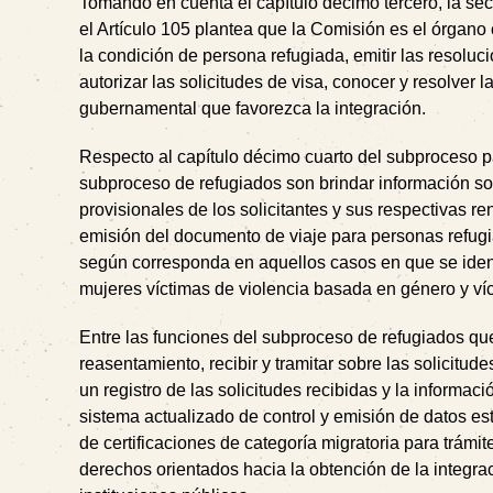
Tomando en cuenta el capítulo décimo tercero, la se
el Artículo 105 plantea que la Comisión es el órgano c
la condición de persona refugiada, emitir las resol
autorizar las solicitudes de visa, conocer y resolver
gubernamental que favorezca la integración.
Respecto al capítulo décimo cuarto del subproceso pa
subproceso de refugiados son brindar información sobre
provisionales de los solicitantes y sus respectivas re
emisión del documento de viaje para personas refugi
según corresponda en aquellos casos en que se id
mujeres víctimas de violencia basada en género y víc
Entre las funciones del subproceso de refugiados que 
reasentamiento, recibir y tramitar sobre las solicitud
un registro de las solicitudes recibidas y la informa
sistema actualizado de control y emisión de datos es
de certificaciones de categoría migratoria para trámit
derechos orientados hacia la obtención de la integrac