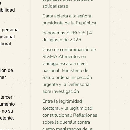
a
solidarizarse
ibilidad
Carta abierta a la señora
presidenta de la República
a persona
Panoramas SURCOS | 4
visional
de agosto de 2026
aboral
Caso de contaminación de
SIGMA Alimentos en
Cartago escala a nivel
nacional: Ministerio de
ción de
Salud ordena inspección
mer
urgente y la Defensoría
abre investigación
 tercer
Entre la legitimidad
ocumento
electoral y la legitimidad
s no su
constitucional: Reflexiones
etente.
sobre la querella contra
cuatro magistrados de la