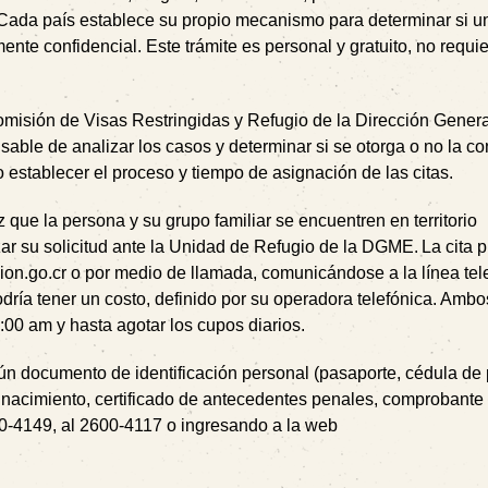
. Cada país establece su propio mecanismo para determinar si u
ente confidencial. Este trámite es personal y gratuito, no requi
omisión de Visas Restringidas y Refugio de la Dirección Gener
sable de analizar los casos y determinar si se otorga o no la co
 establecer el proceso y tiempo de asignación de las citas.
 que la persona y su grupo familiar se encuentren en territorio
zar su solicitud ante la Unidad de Refugio de la DGME. La cita 
ion.go.cr o por medio de llamada, comunicándose a la línea tel
podría tener un costo, definido por su operadora telefónica. Amb
7:00 am y hasta agotar los cupos diarios.
algún documento de identificación personal (pasaporte, cédula de
o de nacimiento, certificado de antecedentes penales, comprobant
00-4149, al 2600-4117 o ingresando a la web