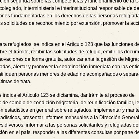
cción segunda sobre las competencias y funcionamiento de la 
olegiado, interministerial e interinstitucional responsable de d
uciones fundamentadas en los derechos de las personas refugiad
 las solicitudes de reconocimiento por extensión, promover la acc
ra refugiados, se indica en el Artículo 123 que las funciones de
 el trámite, recibir las solicitudes de refugio, emitir los docu
novaciones de forma gratuita, autorizar ante la gestión de Migra
adas, alertar y promover la coordinación inmediata con las ent
entifiquen personas menores de edad no acompañados o separa
timas de trata.
indica el Artículo 123 se dictamina, dar trámite al proceso de
es de cambio de condición migratoria, de reunificación familiar, l
ción estadística en general sobre refugiados, implementar y mant
tadísticos, presentar informes mensuales a la Dirección Genera
es diversos, informar a las personas solicitantes y refugiadas de
ión en el país, responder a las diferentes consultas por parte d