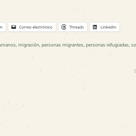
am
Correo electrónico
Threads
LinkedIn
humanos
,
migración
,
personas migrantes
,
personas refugiadas
,
so