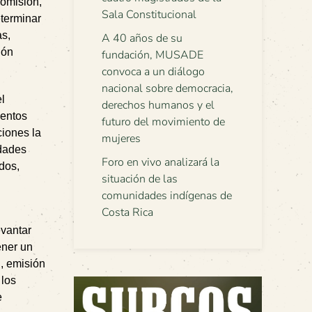
Comisión,
Sala Constitucional
eterminar
as,
A 40 años de su
ión
fundación, MUSADE
convoca a un diálogo
nacional sobre democracia,
l
derechos humanos y el
mentos
futuro del movimiento de
ciones la
mujeres
idades
Foro en vivo analizará la
dos,
situación de las
comunidades indígenas de
Costa Rica
evantar
ener un
l, emisión
 los
e