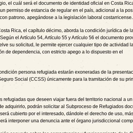
io, el cuál será el documento de identidad oficial en Costa Ric
n permiso de estancia de regular en el país, adicional a la pos
con patrono, apegándose a la legislación laboral costarricense.
ta Rica, el capítulo décimo, aborda la condición jurídica de l
Según el Artículo 54, Artículo 55 y Artículo 56 el documento pro
lve su solicitud, le permite ejercer cualquier tipo de actividad l
ión de dependencia, con estricto apego a lo dispuesto en el
a condición persona refugiada estarán exoneradas de la presenta
 Seguro Social (CCSS) únicamente para la tramitación de su pri
s refugiadas que deseen viajar fuera del territorio nacional a un
 de adquirirlo, podrán solicitar al Subproceso de Refugiados d
 será cubierto por el interesado, dándole el derecho de uso, má
erá interponer una denuncia ante el órgano jurisdiccional comp