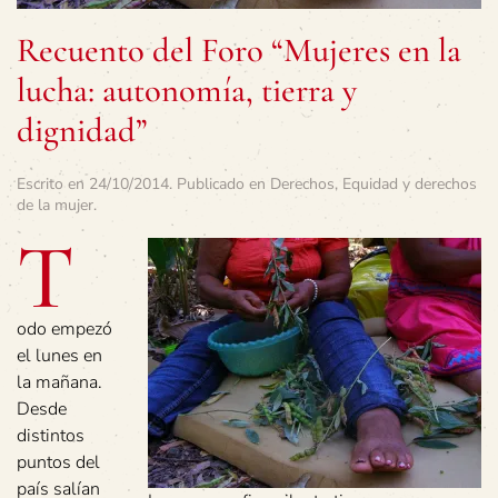
Recuento del Foro “Mujeres en la
lucha: autonomía, tierra y
dignidad”
Escrito en
24/10/2014
. Publicado en
Derechos
,
Equidad y derechos
de la mujer
.
T
odo empezó
el lunes en
la mañana.
Desde
distintos
puntos del
país salían