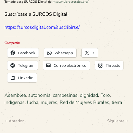
Tomado para SURCOS Digital de
http://mujeresrurales.org/
Suscríbase a SURCOS Digital:
https://surcosdigital.com/suscribirse/
Compartir:
Facebook
WhatsApp
X
Telegram
Correo electrónico
Threads
LinkedIn
Asamblea
,
autonomía
,
campesinas
,
dignidad
,
Foro
,
indígenas
,
lucha
,
mujeres
,
Red de Mujeres Rurales
,
tierra
Anterior
Siguiente