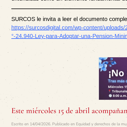
SURCOS le invita a leer el documento complet
https://surcosdigital.com/wp-content/uploads
°-24.940-Ley-para-Adoptar-una-Pension-Minim
Este miércoles 15 de abril acompaña
Escrito en
14/04/2026
. Publicado en
Equidad y derechos de la mu