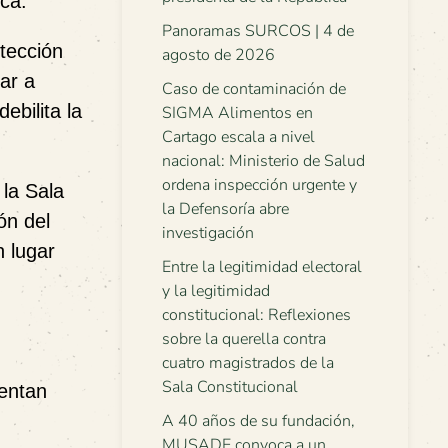
ica.
Panoramas SURCOS | 4 de
tección
agosto de 2026
ar a
Caso de contaminación de
ebilita la
SIGMA Alimentos en
Cartago escala a nivel
nacional: Ministerio de Salud
ordena inspección urgente y
 la Sala
la Defensoría abre
ón del
investigación
n lugar
Entre la legitimidad electoral
y la legitimidad
constitucional: Reflexiones
sobre la querella contra
cuatro magistrados de la
Sala Constitucional
uentan
A 40 años de su fundación,
MUSADE convoca a un