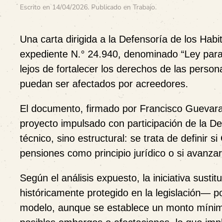
Escrito en
14/04/2026
. Publicado en
Trabajo
.
Una carta dirigida a la Defensoría de los Habi
expediente N.° 24.940, denominado “Ley para
lejos de fortalecer los derechos de las perso
puedan ser afectados por acreedores.
El documento, firmado por Francisco Guevara 
proyecto impulsado con participación de la 
técnico, sino estructural: se trata de definir 
pensiones como principio jurídico o si avanza
Según el análisis expuesto, la iniciativa susti
históricamente protegido en la legislación— p
modelo, aunque se establece un monto mínimo