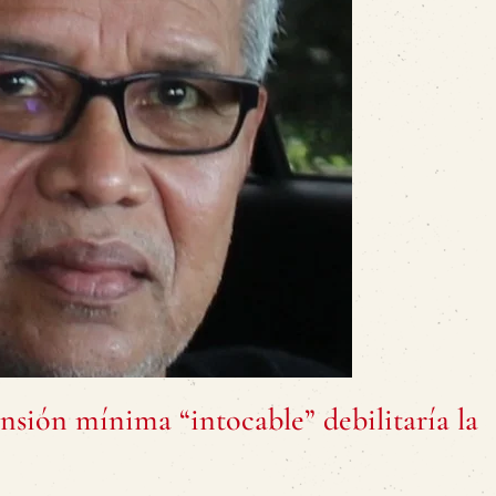
nsión mínima “intocable” debilitaría la