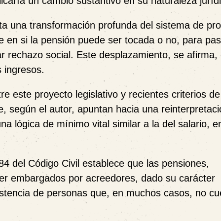
icaría un cambio sustantivo en su naturaleza juríd
ta una transformación profunda del sistema de pro
se en si la pensión puede ser tocada o no, para pas
 rechazo social. Este desplazamiento, se afirma, d
 ingresos.
e este proyecto legislativo y recientes criterios de
 según el autor, apuntan hacia una reinterpretaci
 lógica de mínimo vital similar a la del salario, e
84 del Código Civil establece que las pensiones,
 ser embargados por acreedores, dado su carácter
bsistencia de personas que, en muchos casos, no c