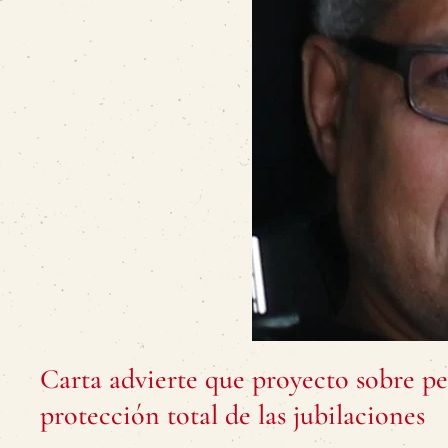
Carta advierte que proyecto sobre pe
protección total de las jubilaciones