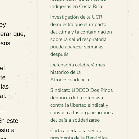
indígenas en Costa Rica
Investigación de la UCR
ley
demuestra que el impacto
del clima y la contaminación
erar que,
sobre la salud respiratoria
esos
puede aparecer semanas
después
Defensoría celebrará mes
el
histórico de la
te
Afrodescendencia
 las
Sindicato UDECO Dos Pinos
al.
denuncia doble ofensiva
contra la libertad sindical y
s —
convoca a las organizaciones
del país a solidarizarse
En este
esto a
Carta abierta a la señora
presidenta de la República