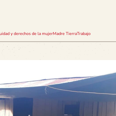
uidad y derechos de la mujer
Madre Tierra
Trabajo