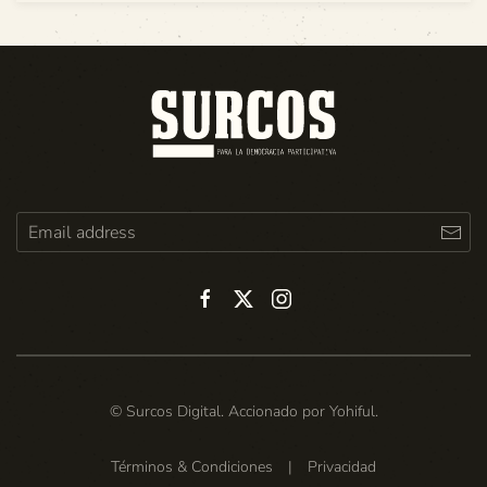
© Surcos Digital. Accionado por
Yohiful
.
Términos & Condiciones
|
Privacidad