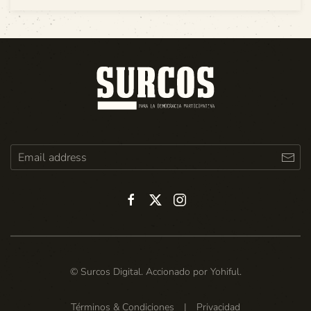
© Surcos Digital. Accionado por
Yohiful
.
Términos & Condiciones
|
Privacidad